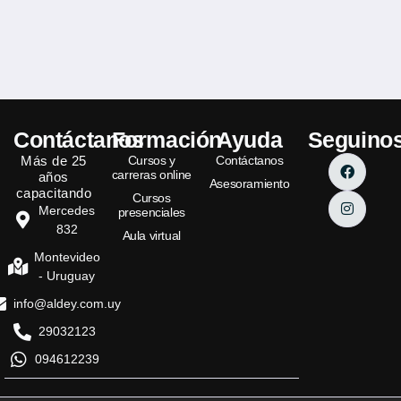
Contáctanos
Formación
Ayuda
Seguino
Más de 25
Cursos y
Contáctanos
carreras online
años
Asesoramiento
capacitando
Cursos
Mercedes
presenciales
832
Aula virtual
Montevideo
- Uruguay
info@aldey.com.uy
29032123
094612239