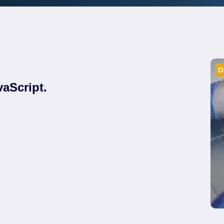
O
aScript.