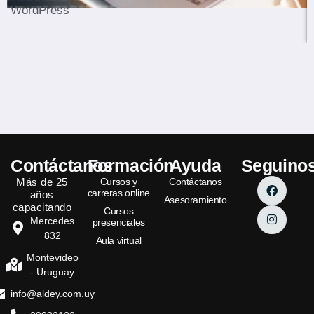
WordPress
Contáctanos
Formación
Ayuda
Seguino
Más de 25
Cursos y
Contáctanos
carreras online
años
Asesoramiento
capacitando
Cursos
Mercedes
presenciales
832
Aula virtual
Montevideo
- Uruguay
info@aldey.com.uy