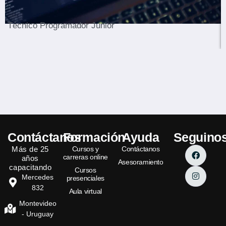
Técnico Programador Junior
Contáctanos
Formación
Ayuda
Seguino
Más de 25
Cursos y
Contáctanos
carreras online
años
Asesoramiento
capacitando
Cursos
Mercedes
presenciales
832
Aula virtual
Montevideo
- Uruguay