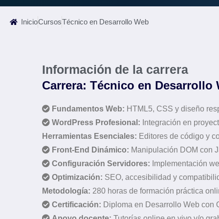
Inicio
Cursos
Técnico en Desarrollo Web
Información de la carrera
Carrera: Técnico en Desarrollo
Fundamentos Web:
HTML5, CSS y diseño res
WordPress Profesional:
Integración en proyec
Herramientas Esenciales:
Editores de código y co
Front-End Dinámico:
Manipulación DOM con J
Configuración Servidores:
Implementación we
Optimización:
SEO, accesibilidad y compatibili
Metodología:
280 horas de formación práctica onl
Certificación:
Diploma en Desarrollo Web con 
Apoyo docente:
Tutorías online en vivo y/o gr