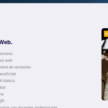
O
 Web.
ponsivo
tos web
ntrol de versiones
avaScript
b básica
dad
ine
QR.
abadas con docentes profesionales.