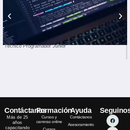
Ver Carrera
Técnico Programador Junior
Contáctanos
Formación
Ayuda
Seguino
Más de 25
Cursos y
Contáctanos
carreras online
años
Asesoramiento
capacitando
Cursos