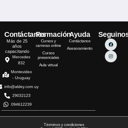
Contáctanos
Formación
Ayuda
Seguino
Más de 25
Cursos y
Contáctanos
carreras online
años
Asesoramiento
capacitando
Cursos
Mercedes
presenciales
832
Aula virtual
Montevideo
- Uruguay
info@aldey.com.uy
29032123
094612239
Términos y condiciones