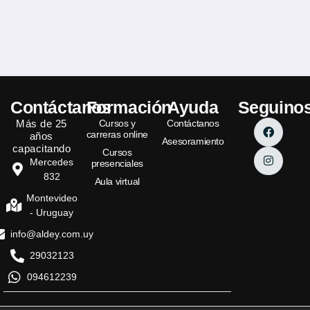
Contáctanos
Formación
Ayuda
Seguino
Más de 25
Cursos y
Contáctanos
carreras online
años
Asesoramiento
capacitando
Cursos
Mercedes
presenciales
832
Aula virtual
Montevideo
- Uruguay
info@aldey.com.uy
29032123
094612239